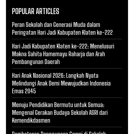
POPULAR ARTICLES
Peran Sekolah dan Generasi Muda dalam
Peringatan Hari Jadi Kabupaten Klaten ke-222
Hari Jadi Kabupaten Klaten ke-222: Menelusuri
Makna Sahita Hamemayu Raharja dan Arah
Pembangunan Daerah
Hari Anak Nasional 2026: Langkah Nyata
Melindungi Anak Demi Mewujudkan Indonesia
Emas 2045
Menuju Pendidikan Bermutu untuk Semua:
Mengenal Gerakan Budaya Sekolah ASRI dari
Kemendikdasmen
Pembatasan Penggunaan Gawai di Sekolah: