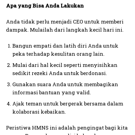
Apa yang Bisa Anda Lakukan
Anda tidak perlu menjadi CEO untuk memberi
dampak. Mulailah dari langkah kecil hari ini.
Bangun empati dan latih diri Anda untuk
peka terhadap kesulitan orang lain.
Mulai dari hal kecil seperti menyisihkan
sedikit rezeki Anda untuk berdonasi.
Gunakan suara Anda untuk membagikan
informasi bantuan yang valid.
Ajak teman untuk bergerak bersama dalam
kolaborasi kebaikan.
Peristiwa HMNS ini adalah pengingat bagi kita