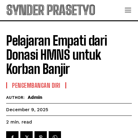
SYNDER PRASETYO
Pelajaran Empati dari
Donasi HMNS untuk
Korban Banjir
PENGEMBANGAN DIRI
Admin
AUTHOR:
December 9, 2025
read
2
min.