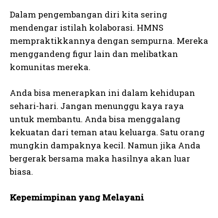
Dalam pengembangan diri kita sering
mendengar istilah kolaborasi. HMNS
mempraktikkannya dengan sempurna. Mereka
menggandeng figur lain dan melibatkan
komunitas mereka.
Anda bisa menerapkan ini dalam kehidupan
sehari-hari. Jangan menunggu kaya raya
untuk membantu. Anda bisa menggalang
kekuatan dari teman atau keluarga. Satu orang
mungkin dampaknya kecil. Namun jika Anda
bergerak bersama maka hasilnya akan luar
biasa.
Kepemimpinan yang Melayani