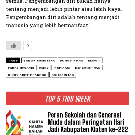
semua. Pengembangan diri bukan hanya
tentang menjadi lebih pintar atau lebih kaya.
Pengembangan diri adalah tentang menjadi
manusia yang lebih bermanfaat.
0
TAGS
BANJIR SUMATERA
DONASI HMNS
EMPATI
FERRY IRWANDI
HMNS
INSPIRASI
KEPEMIMPINAN
RIZKY ARIEF PRAKOSO
SOLIDARITAS
TOP 5 THIS WEEK
Peran Sekolah dan Generasi
Muda dalam Peringatan Hari
Jadi Kabupaten Klaten ke-222