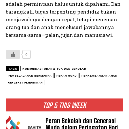
adalah permintaan halus untuk dipahami. Dan
barangkali, tugas terpenting pendidik bukan
menjawabnya dengan cepat, tetapi menemani
orang tua dan anak menelusuri jawabannya
bersama-sama—pelan, jujur, dan manusiawi.
0
TAGS
KOMUNIKASI ORANG TUA DAN SEKOLAH
PEMBELAJARAN BERMAKNA
PERAN GURU
PERKEMBANGAN ANAK
REFLEKSI PENDIDIKAN
TOP 5 THIS WEEK
Peran Sekolah dan Generasi
Muda dalam Peringatan Hari