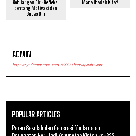
Kehilangan Diri: Refleksi
Mana Ibadah Kita?
tentang Motivasi dan
Batas Diri
ADMIN
https://synderprasetyo-com-865430.hostingersite.com
POPULAR ARTICLES
Peran Sekolah dan Generasi Muda dalam
Peringatan Hari Jadi Kabupaten Klaten ke-222