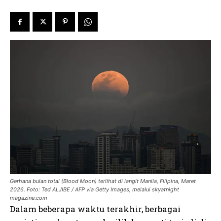
Gerhana bulan total (Blood Moon) terlihat di langit Manila, Filipina, Maret
2026. Foto: Ted ALJIBE / AFP via Getty Images, melalui skyatnight
magazine.com
Dalam beberapa waktu terakhir, berbagai