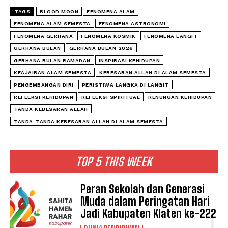
TAGS
BLOOD MOON
FENOMENA ALAM
FENOMENA ALAM SEMESTA
FENOMENA ASTRONOMI
FENOMENA GERHANA
FENOMENA KOSMIK
FENOMENA LANGIT
GERHANA BULAN
GERHANA BULAN 2026
GERHANA BULAN RAMADAN
INSPIRASI KEHIDUPAN
KEAJAIBAN ALAM SEMESTA
KEBESARAN ALLAH DI ALAM SEMESTA
PENGEMBANGAN DIRI
PERISTIWA LANGKA DI LANGIT
REFLEKSI KEHIDUPAN
REFLEKSI SPIRITUAL
RENUNGAN KEHIDUPAN
TANDA KEBESARAN ALLAH
TANDA-TANDA KEBESARAN ALLAH DI ALAM SEMESTA
TOP 5 THIS WEEK
Peran Sekolah dan Generasi
Muda dalam Peringatan Hari
Jadi Kabupaten Klaten ke-222