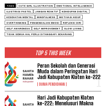
TAGS
CUTE GIRL ILLUSTRATION
EMOTIONAL INTELLIGENCE
ILUSTRASI PASTEL
JANGAN REAKTIF
KEHIDUPAN DIGITAL
KESEHATAN MENTAL
MINDFULNESS
MOTIVASI HIDUP
OVERTHINKING
PENGENDALIAN EMOSI
REFLEKSI DIRI
SELF AWARENESS
SELF IMPROVEMENT
SLOW LIVING
TIDAK SEMUA HAL PERLU DITANGGAPI SEKARANG
TOP 5 THIS WEEK
Peran Sekolah dan Generasi
Muda dalam Peringatan Hari
Jadi Kabupaten Klaten ke-222
DUNIA PENDIDIKAN
Hari Jadi Kabupaten Klaten
ke-222: Menelusuri Makna