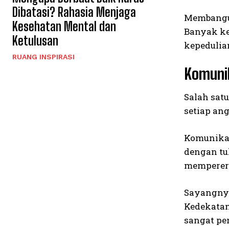
Dibatasi? Rahasia Menjaga
Membangun
Kesehatan Mental dan
Banyak ke
Ketulusan
kepedulia
RUANG INSPIRASI
Komuni
Salah sat
setiap an
Komunikas
dengan tu
memperera
Sayangnya,
Kedekatan 
sangat pe