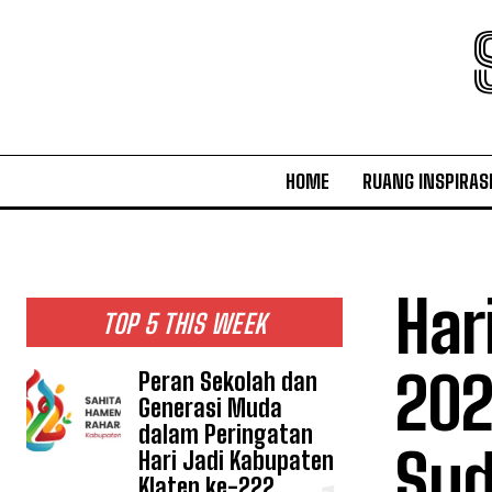
HOME
RUANG INSPIRAS
Har
TOP 5 THIS WEEK
202
Peran Sekolah dan
Generasi Muda
dalam Peringatan
Sud
Hari Jadi Kabupaten
Klaten ke-222