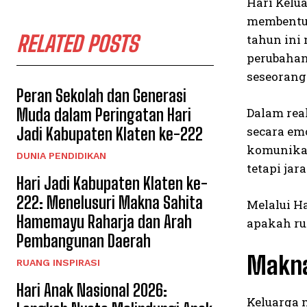
Hari Kelu
membentu
RELATED POSTS
tahun ini
perubahan
seseorang
Peran Sekolah dan Generasi
Dalam rea
Muda dalam Peringatan Hari
secara em
Jadi Kabupaten Klaten ke-222
komunikas
DUNIA PENDIDIKAN
tetapi jar
Hari Jadi Kabupaten Klaten ke-
222: Menelusuri Makna Sahita
Melalui H
Hamemayu Raharja dan Arah
apakah ru
Pembangunan Daerah
Makna
RUANG INSPIRASI
Hari Anak Nasional 2026:
Keluarga 