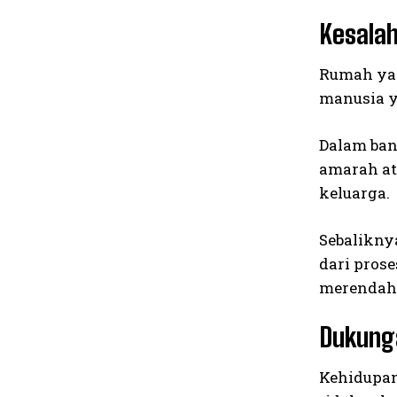
Kesalah
Rumah yan
manusia y
Dalam ban
amarah at
keluarga.
Sebalikny
dari pros
merendah
Dukung
Kehidupan