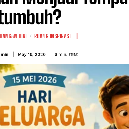
rtumbuh?
BANGAN DIRI
RUANG INSPIRASI
read
dmin
6
min.
May 16, 2026