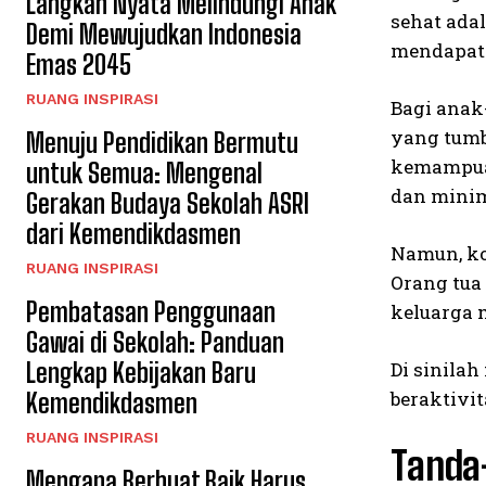
Langkah Nyata Melindungi Anak
sehat adal
Demi Mewujudkan Indonesia
mendapatk
Emas 2045
RUANG INSPIRASI
Bagi anak
yang tumb
Menuju Pendidikan Bermutu
kemampuan
untuk Semua: Mengenal
dan minim
Gerakan Budaya Sekolah ASRI
dari Kemendikdasmen
Namun, ko
RUANG INSPIRASI
Orang tua
Pembatasan Penggunaan
keluarga 
Gawai di Sekolah: Panduan
Di sinila
Lengkap Kebijakan Baru
beraktivi
Kemendikdasmen
RUANG INSPIRASI
Tanda
Mengapa Berbuat Baik Harus