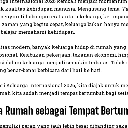
arga Internasional 2026 kembali menjadi momentum
k kualitas kehidupan manusia. Mengusung tema
“Fa
 menyoroti hubungan erat antara keluarga, ketimpang
 zaman yang begitu cepat, keluarga bukan hanya men
 belajar memahami kehidupan.
litas modern, banyak keluarga hidup di rumah yang 
osional. Kesibukan pekerjaan, tekanan ekonomi, hing
i dalam keluarga menjadi semakin terbatas. Tidak s
ang benar-benar berbicara dari hati ke hati.
ari Keluarga Internasional 2026, kita diajak untuk
mah kita sudah menjadi tempat bertumbuh bagi seti
 Rumah sebagai Tempat Bertu
memiliki peran yang jauh lebih besar dibanding se