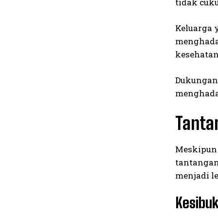
tidak cuku
Keluarga 
menghadap
kesehatan
Dukungan 
menghadap
Tantan
Meskipun 
tantangan
menjadi l
Kesibu