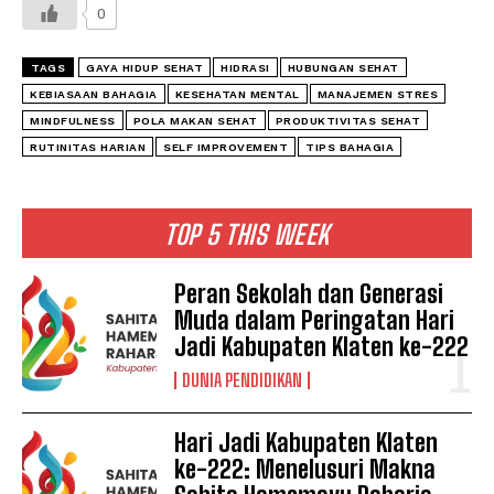
0
TAGS
GAYA HIDUP SEHAT
HIDRASI
HUBUNGAN SEHAT
KEBIASAAN BAHAGIA
KESEHATAN MENTAL
MANAJEMEN STRES
MINDFULNESS
POLA MAKAN SEHAT
PRODUKTIVITAS SEHAT
RUTINITAS HARIAN
SELF IMPROVEMENT
TIPS BAHAGIA
TOP 5 THIS WEEK
Peran Sekolah dan Generasi
Muda dalam Peringatan Hari
Jadi Kabupaten Klaten ke-222
DUNIA PENDIDIKAN
Hari Jadi Kabupaten Klaten
ke-222: Menelusuri Makna