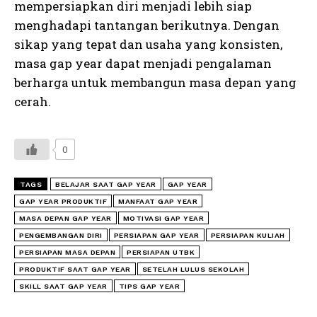
mempersiapkan diri menjadi lebih siap
menghadapi tantangan berikutnya. Dengan
sikap yang tepat dan usaha yang konsisten,
masa gap year dapat menjadi pengalaman
berharga untuk membangun masa depan yang
cerah.
0
TAGS
BELAJAR SAAT GAP YEAR
GAP YEAR
GAP YEAR PRODUKTIF
MANFAAT GAP YEAR
MASA DEPAN GAP YEAR
MOTIVASI GAP YEAR
PENGEMBANGAN DIRI
PERSIAPAN GAP YEAR
PERSIAPAN KULIAH
PERSIAPAN MASA DEPAN
PERSIAPAN UTBK
PRODUKTIF SAAT GAP YEAR
SETELAH LULUS SEKOLAH
SKILL SAAT GAP YEAR
TIPS GAP YEAR