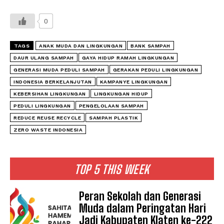
0
TAGS
ANAK MUDA DAN LINGKUNGAN
BANK SAMPAH
DAUR ULANG SAMPAH
GAYA HIDUP RAMAH LINGKUNGAN
GENERASI MUDA PEDULI SAMPAH
GERAKAN PEDULI LINGKUNGAN
INDONESIA BERKELANJUTAN
KAMPANYE LINGKUNGAN
KEBERSIHAN LINGKUNGAN
LINGKUNGAN HIDUP
PEDULI LINGKUNGAN
PENGELOLAAN SAMPAH
REDUCE REUSE RECYCLE
SAMPAH PLASTIK
ZERO WASTE INDONESIA
TOP 5 THIS WEEK
Peran Sekolah dan Generasi
Muda dalam Peringatan Hari
Jadi Kabupaten Klaten ke-222